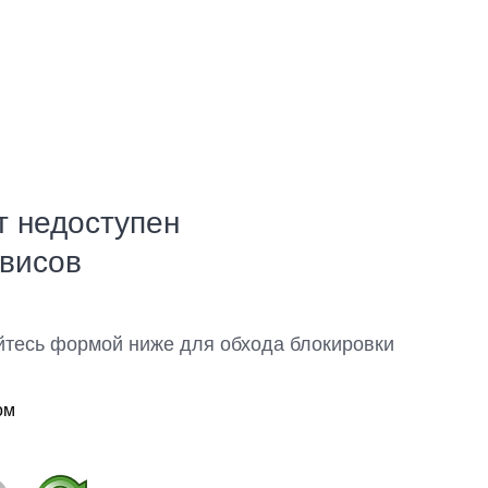
т недоступен
рвисов
йтесь формой ниже для обхода блокировки
ом