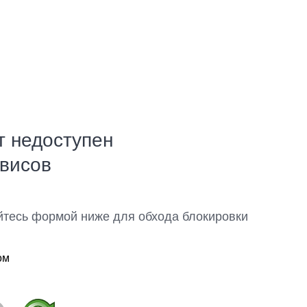
т недоступен
рвисов
йтесь формой ниже для обхода блокировки
ом