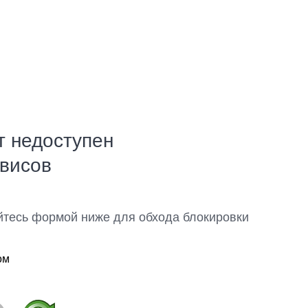
т недоступен
рвисов
йтесь формой ниже для обхода блокировки
ом