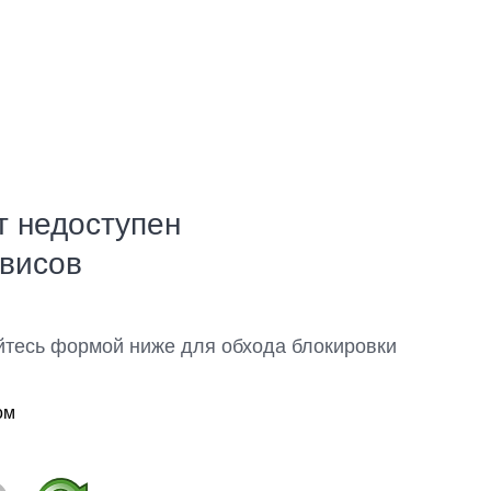
т недоступен
рвисов
йтесь формой ниже для обхода блокировки
ом