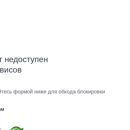
т недоступен
рвисов
йтесь формой ниже для обхода блокировки
ом