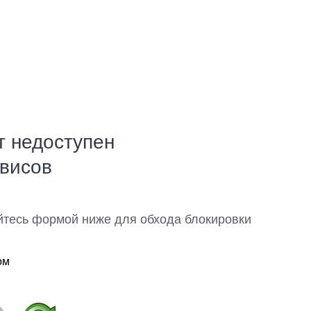
т недоступен
рвисов
йтесь формой ниже для обхода блокировки
ом