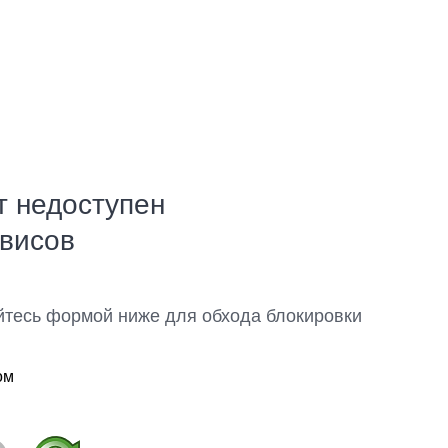
т недоступен
рвисов
йтесь формой ниже для обхода блокировки
ом