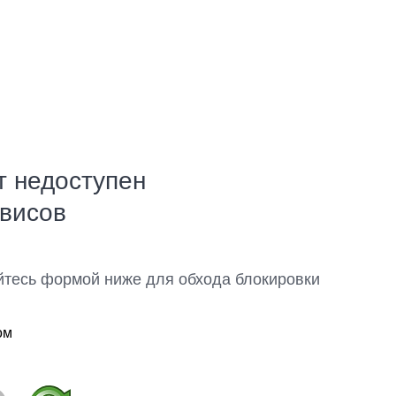
т недоступен
рвисов
йтесь формой ниже для обхода блокировки
ом