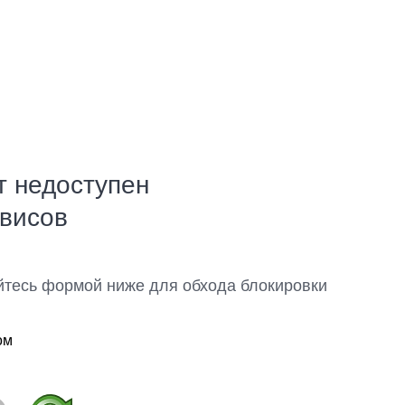
т недоступен
рвисов
йтесь формой ниже для обхода блокировки
ом