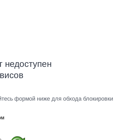
т недоступен
рвисов
йтесь формой ниже для обхода блокировки
ом