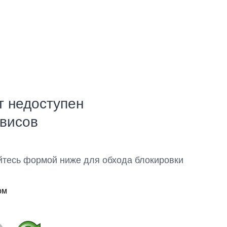
т недоступен
рвисов
йтесь формой ниже для обхода блокировки
ом