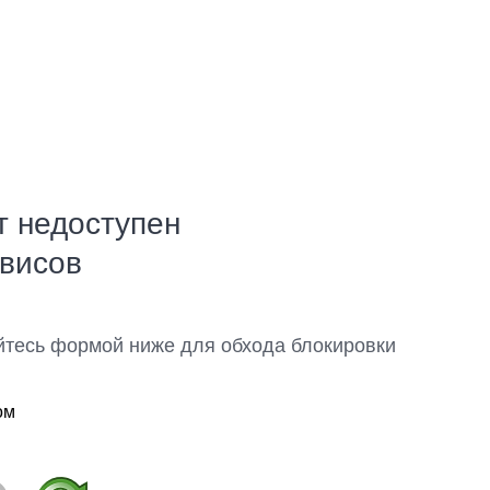
т недоступен
рвисов
йтесь формой ниже для обхода блокировки
ом